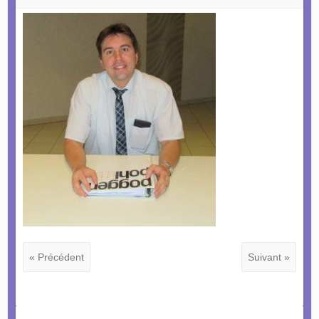
« Précédent
Suivant »