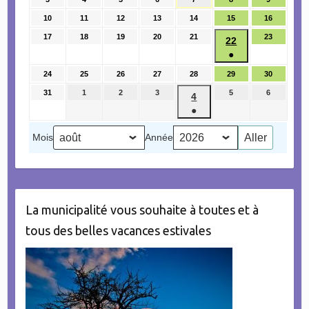
2026
2026
2026
2026
2026
2026
2026
août
août
août
août
août
août
août
10
10
11
11
12
12
13
13
14
14
15
15
16
16
2026
2026
2026
2026
2026
2026
2026
août
août
août
août
août
août
août
17
17
18
18
19
19
20
20
21
21
23
23
22
22
2026
2026
2026
2026
2026
2026
2026
août
août
août
août
août
août
●
août
2026
2026
2026
2026
2026
2026
(1
2026
24
24
25
25
26
26
27
27
28
28
29
29
30
30
évènement)
août
août
août
août
août
août
août
31
31
1
1
2
2
3
3
5
5
6
6
4
4
2026
2026
2026
2026
2026
2026
2026
août
septembre
septembre
septembre
septembre
septembr
●
septembre
2026
2026
2026
2026
2026
2026
(1
2026
Mois
Année
évènement)
La municipalité vous souhaite à toutes et à
tous des belles vacances estivales