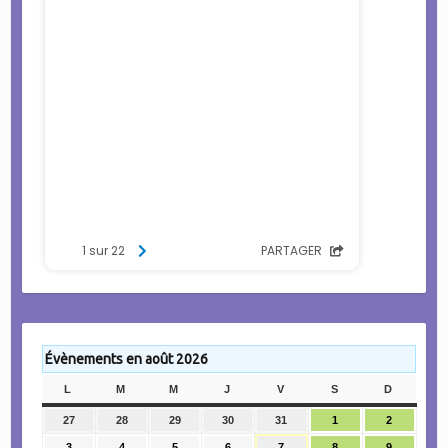
Évènements en août 2026
L
LUNDI
M
MARDI
M
MERCREDI
J
JEUDI
V
VENDREDI
S
SAMEDI
D
DIMANC
27
27
28
28
29
29
30
30
31
31
1
1
2
2
juillet
juillet
juillet
juillet
juillet
août
août
3
3
4
4
5
5
6
6
7
7
8
8
9
9