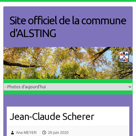
Skip
to
Site officiel de la commune
content
d'ALSTING
Jean-Claude Scherer
Ana MEYER
26 juin 2020