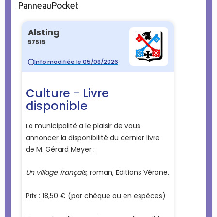
PanneauPocket