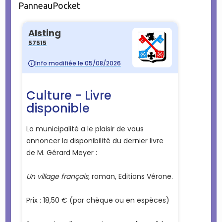
PanneauPocket