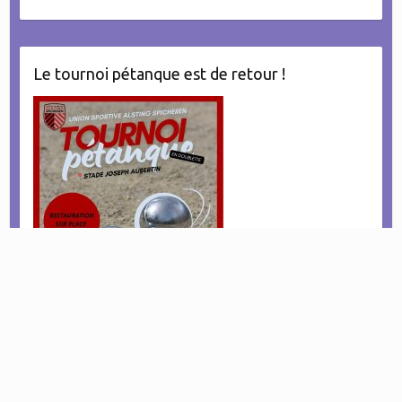
Le tournoi pétanque est de retour !