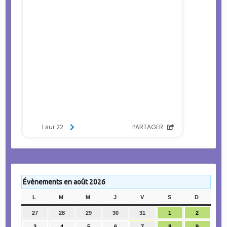
Évènements en août 2026
L
LUNDI
M
MARDI
M
MERCREDI
J
JEUDI
V
VENDREDI
S
SAMEDI
D
DIMANC
27
27
28
28
29
29
30
30
31
31
1
1
2
2
juillet
juillet
juillet
juillet
juillet
août
août
3
3
4
4
5
5
6
6
7
7
8
8
9
9