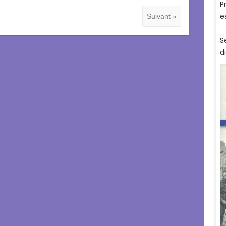
Suivant »