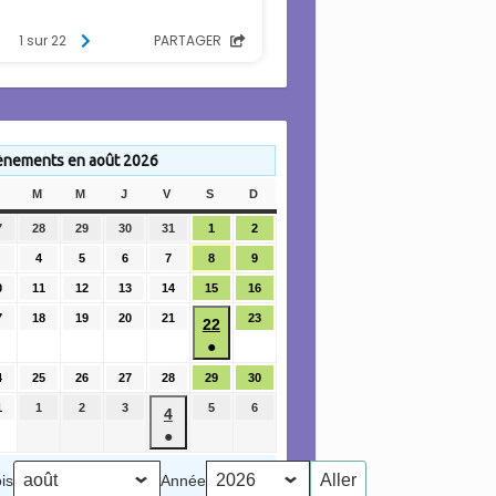
ènements en août 2026
LUNDI
M
MARDI
M
MERCREDI
J
JEUDI
V
VENDREDI
S
SAMEDI
D
DIMANCHE
7
27
28
28
29
29
30
30
31
31
1
1
2
2
juillet
juillet
juillet
juillet
juillet
août
août
3
4
4
5
5
6
6
7
7
8
8
9
9
2026
2026
2026
2026
2026
2026
2026
août
août
août
août
août
août
août
0
10
11
11
12
12
13
13
14
14
15
15
16
16
2026
2026
2026
2026
2026
2026
2026
août
août
août
août
août
août
août
7
17
18
18
19
19
20
20
21
21
23
23
22
22
2026
2026
2026
2026
2026
2026
2026
août
août
août
août
août
août
●
août
2026
2026
2026
2026
2026
2026
(1
2026
4
24
25
25
26
26
27
27
28
28
29
29
30
30
évènement)
août
août
août
août
août
août
août
1
31
1
1
2
2
3
3
5
5
6
6
4
4
2026
2026
2026
2026
2026
2026
2026
août
septembre
septembre
septembre
septembre
septembre
●
septembre
2026
2026
2026
2026
2026
2026
(1
2026
is
Année
évènement)