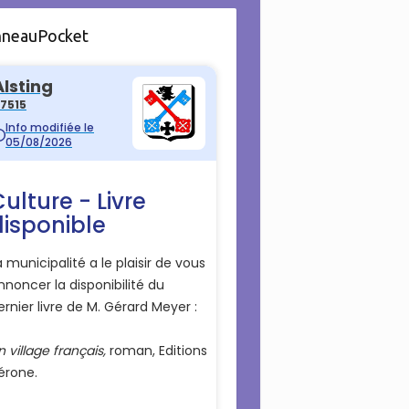
nneauPocket