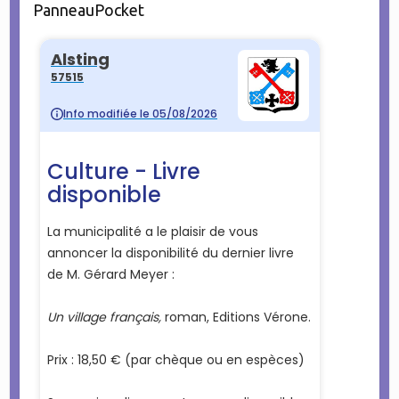
PanneauPocket