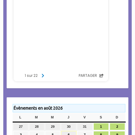
Évènements en août 2026
L
LUNDI
M
MARDI
M
MERCREDI
J
JEUDI
V
VENDREDI
S
SAMEDI
D
DIMANC
27
27
28
28
29
29
30
30
31
31
1
1
2
2
juillet
juillet
juillet
juillet
juillet
août
août
3
3
4
4
5
5
6
6
7
7
8
8
9
9