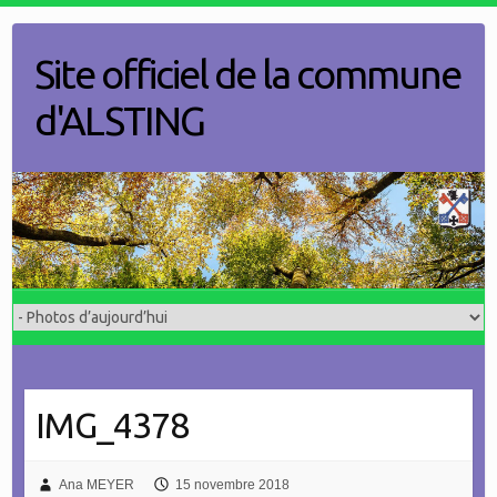
Skip
to
Site officiel de la commune
content
d'ALSTING
IMG_4378
Ana MEYER
15 novembre 2018