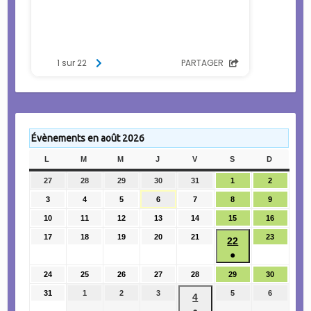
Évènements en août 2026
L
LUNDI
M
MARDI
M
MERCREDI
J
JEUDI
V
VENDREDI
S
SAMEDI
D
DIMANC
27
27
28
28
29
29
30
30
31
31
1
1
2
2
juillet
juillet
juillet
juillet
juillet
août
août
3
3
4
4
5
5
6
6
7
7
8
8
9
9
2026
2026
2026
2026
2026
2026
2026
août
août
août
août
août
août
août
10
10
11
11
12
12
13
13
14
14
15
15
16
16
2026
2026
2026
2026
2026
2026
2026
août
août
août
août
août
août
août
17
17
18
18
19
19
20
20
21
21
23
23
22
22
2026
2026
2026
2026
2026
2026
2026
août
août
août
août
août
août
●
août
2026
2026
2026
2026
2026
2026
(1
2026
24
24
25
25
26
26
27
27
28
28
29
29
30
30
évènement)
août
août
août
août
août
août
août
31
31
1
1
2
2
3
3
5
5
6
6
4
4
2026
2026
2026
2026
2026
2026
2026
août
septembre
septembre
septembre
septembre
septembr
●