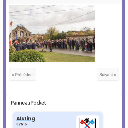
« Précédent
Suivant »
PanneauPocket