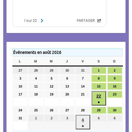
Évènements en août 2026
L
LUNDI
M
MARDI
M
MERCREDI
J
JEUDI
V
VENDREDI
S
SAMEDI
D
DIMANC
27
27
28
28
29
29
30
30
31
31
1
1
2
2
juillet
juillet
juillet
juillet
juillet
août
août
3
3
4
4
5
5
6
6
7
7
8
8
9
9
2026
2026
2026
2026
2026
2026
2026
août
août
août
août
août
août
août
10
10
11
11
12
12
13
13
14
14
15
15
16
16
2026
2026
2026
2026
2026
2026
2026
août
août
août
août
août
août
août
17
17
18
18
19
19
20
20
21
21
23
23
22
22
2026
2026
2026
2026
2026
2026
2026
août
août
août
août
août
août
●
août
2026
2026
2026
2026
2026
2026
(1
2026
24
24
25
25
26
26
27
27
28
28
29
29
30
30
évènement)
août
août
août
août
août
août
août
31
31
1
1
2
2
3
3
5
5
6
6
4
4
2026
2026
2026
2026
2026
2026
2026
août
septembre
septembre
septembre
septembre
septembr
●
septembre
2026
2026
2026
2026
2026
2026
(1