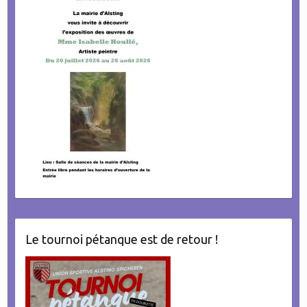
Le tournoi pétanque est de retour !