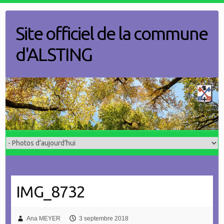
Skip
to
Site officiel de la commune
content
d'ALSTING
IMG_8732
Ana MEYER
3 septembre 2018