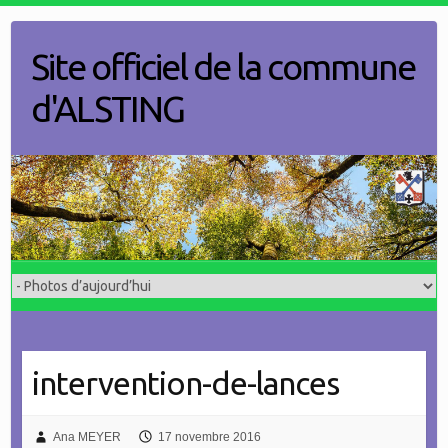
Skip
to
Site officiel de la commune
content
d'ALSTING
intervention-de-lances
Ana MEYER
17 novembre 2016