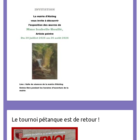
Le tournoi pétanque est de retour !