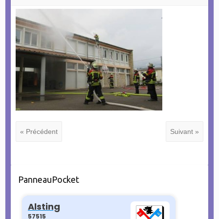
« Précédent
Suivant »
PanneauPocket