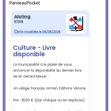
PanneauPocket