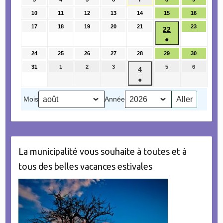
2026
2026
2026
2026
2026
2026
2026
août
août
août
août
août
août
août
10
10
11
11
12
12
13
13
14
14
15
15
16
16
2026
2026
2026
2026
2026
2026
2026
août
août
août
août
août
août
août
17
17
18
18
19
19
20
20
21
21
23
23
22
22
2026
2026
2026
2026
2026
2026
2026
août
août
août
août
août
août
●
août
2026
2026
2026
2026
2026
2026
(1
2026
24
24
25
25
26
26
27
27
28
28
29
29
30
30
évènement)
août
août
août
août
août
août
août
31
31
1
1
2
2
3
3
5
5
6
6
4
4
2026
2026
2026
2026
2026
2026
2026
août
septembre
septembre
septembre
septembre
septembr
●
septembre
2026
2026
2026
2026
2026
2026
(1
2026
Mois
Année
évènement)
La municipalité vous souhaite à toutes et à
tous des belles vacances estivales