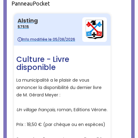
PanneauPocket