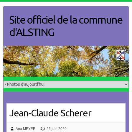
Skip
to
Site officiel de la commune
content
d'ALSTING
Jean-Claude Scherer
Ana MEYER
26 juin 2020