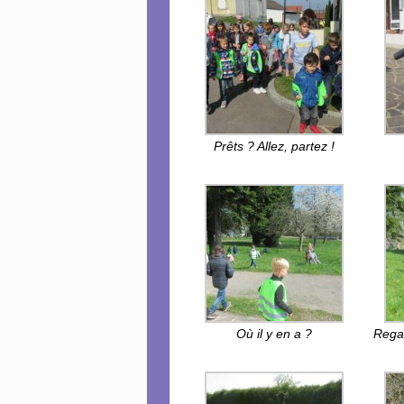
Prêts ? Allez, partez !
Où il y en a ?
Rega