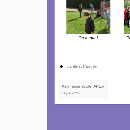
On a tout !
P
Cantine
,
Pâques
Kermesse école, APEA
14 juin 2025