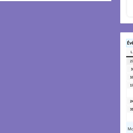
Év
L
2
3
1
1
2
3
Mo