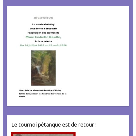
Le tournoi pétanque est de retour !