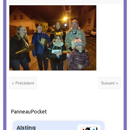
« Précédent
Suivant »
PanneauPocket