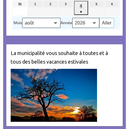
évènement)
août
août
août
août
août
août
août
31
31
1
1
2
2
3
3
5
5
6
6
4
4
2026
2026
2026
2026
2026
2026
2026
août
septembre
septembre
septembre
septembre
septembr
●
septembre
2026
2026
2026
2026
2026
2026
(1
2026
Mois
Année
évènement)
La municipalité vous souhaite à toutes et à
tous des belles vacances estivales