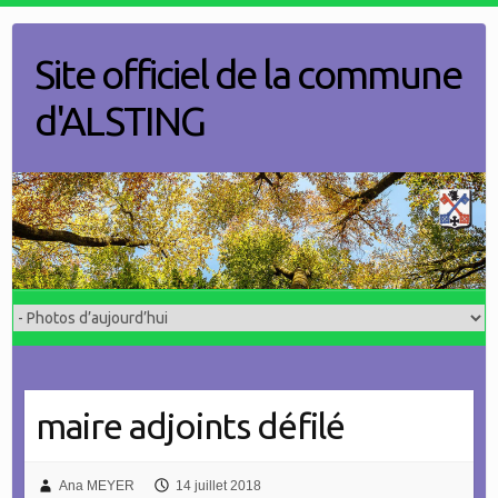
Skip
to
Site officiel de la commune
content
d'ALSTING
maire adjoints défilé
Ana MEYER
14 juillet 2018