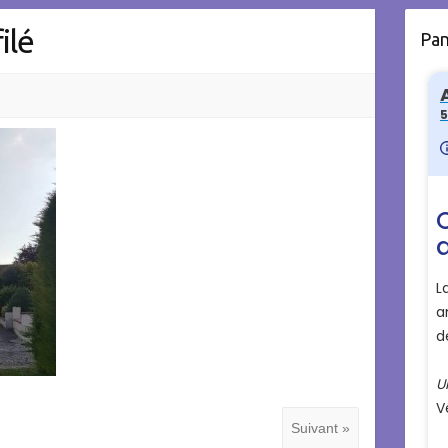
ilé
Pa
Suivant »