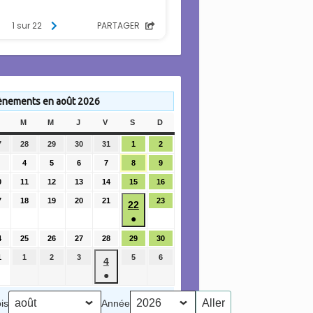
ènements en août 2026
LUNDI
M
MARDI
M
MERCREDI
J
JEUDI
V
VENDREDI
S
SAMEDI
D
DIMANCHE
7
27
28
28
29
29
30
30
31
31
1
1
2
2
juillet
juillet
juillet
juillet
juillet
août
août
3
4
4
5
5
6
6
7
7
8
8
9
9
2026
2026
2026
2026
2026
2026
2026
août
août
août
août
août
août
août
0
10
11
11
12
12
13
13
14
14
15
15
16
16
2026
2026
2026
2026
2026
2026
2026
août
août
août
août
août
août
août
7
17
18
18
19
19
20
20
21
21
23
23
22
22
2026
2026
2026
2026
2026
2026
2026
août
août
août
août
août
août
●
août
2026
2026
2026
2026
2026
2026
(1
2026
4
24
25
25
26
26
27
27
28
28
29
29
30
30
évènement)
août
août
août
août
août
août
août
1
31
1
1
2
2
3
3
5
5
6
6
4
4
2026
2026
2026
2026
2026
2026
2026
août
septembre
septembre
septembre
septembre
septembre
●
septembre
2026
2026
2026
2026
2026
2026
(1
2026
is
Année
évènement)