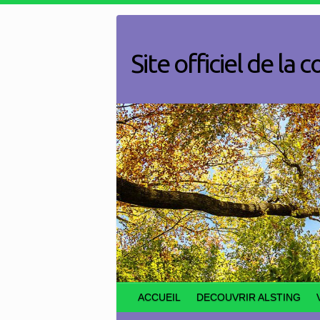
Skip
to
content
Site officiel de l
ACCUEIL
DECOUVRIR ALSTING