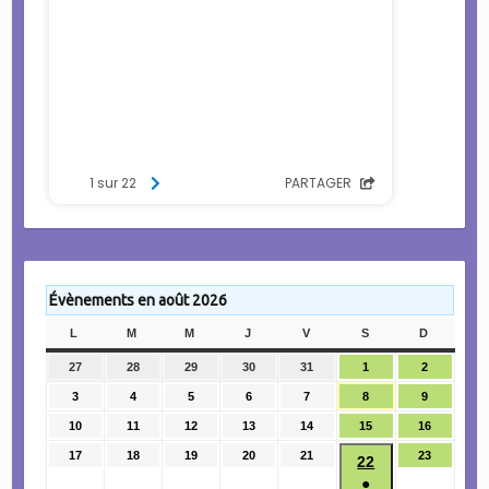
Évènements en août 2026
L
LUNDI
M
MARDI
M
MERCREDI
J
JEUDI
V
VENDREDI
S
SAMEDI
D
DIMANC
27
27
28
28
29
29
30
30
31
31
1
1
2
2
juillet
juillet
juillet
juillet
juillet
août
août
3
3
4
4
5
5
6
6
7
7
8
8
9
9
2026
2026
2026
2026
2026
2026
2026
août
août
août
août
août
août
août
10
10
11
11
12
12
13
13
14
14
15
15
16
16
2026
2026
2026
2026
2026
2026
2026
août
août
août
août
août
août
août
17
17
18
18
19
19
20
20
21
21
23
23
22
22
2026
2026
2026
2026
2026
2026
2026
août
août
août
août
août
août
●
août