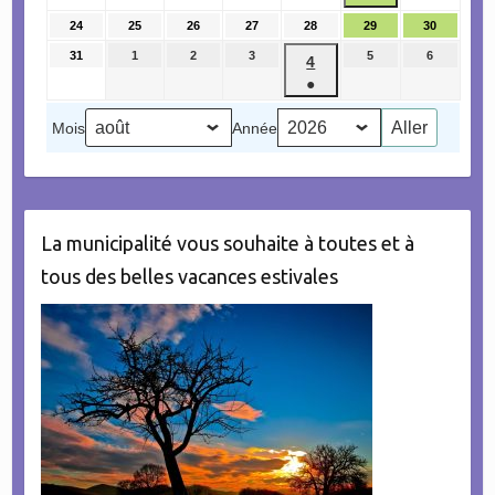
2026
2026
2026
2026
2026
2026
(1
2026
24
24
25
25
26
26
27
27
28
28
29
29
30
30
évènement)
août
août
août
août
août
août
août
31
31
1
1
2
2
3
3
5
5
6
6
4
4
2026
2026
2026
2026
2026
2026
2026
août
septembre
septembre
septembre
septembre
septembr
●
septembre
2026
2026
2026
2026
2026
2026
(1
2026
Mois
Année
évènement)
La municipalité vous souhaite à toutes et à
tous des belles vacances estivales