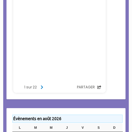
Évènements en août 2026
L
LUNDI
M
MARDI
M
MERCREDI
J
JEUDI
V
VENDREDI
S
SAMEDI
D
DIMANC