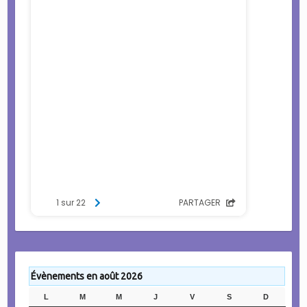
Évènements en août 2026
L
LUNDI
M
MARDI
M
MERCREDI
J
JEUDI
V
VENDREDI
S
SAMEDI
D
DIMANC