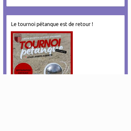
Le tournoi pétanque est de retour !