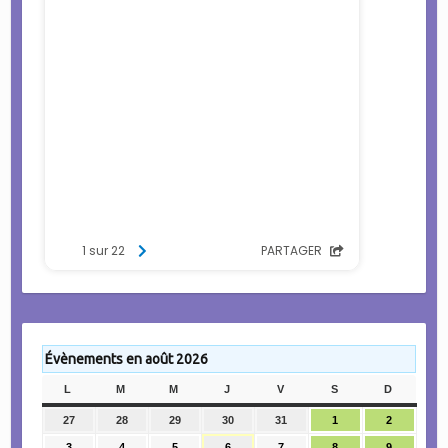
Évènements en août 2026
L
LUNDI
M
MARDI
M
MERCREDI
J
JEUDI
V
VENDREDI
S
SAMEDI
D
DIMANC
27
27
28
28
29
29
30
30
31
31
1
1
2
2
juillet
juillet
juillet
juillet
juillet
août
août
3
3
4
4
5
5
6
6
7
7
8
8
9
9