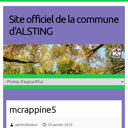
Skip
to
Site officiel de la commune
content
d'ALSTING
mcrappine5
administrateur
20 janvier 2015