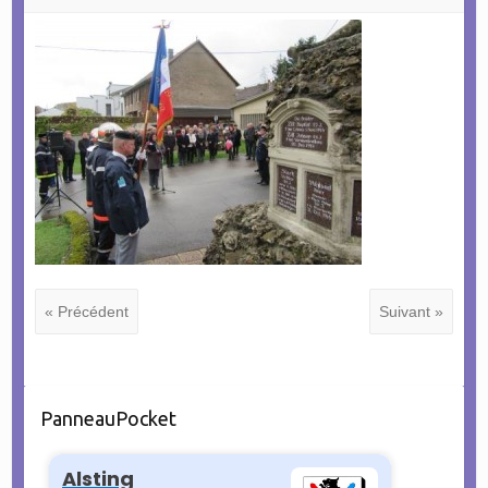
« Précédent
Suivant »
PanneauPocket