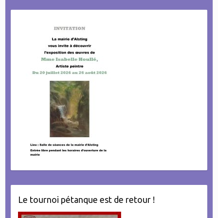
Le tournoi pétanque est de retour !