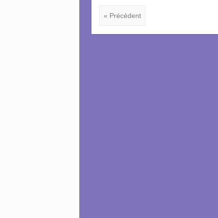
« Précédent