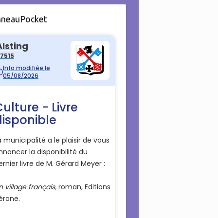
nneauPocket