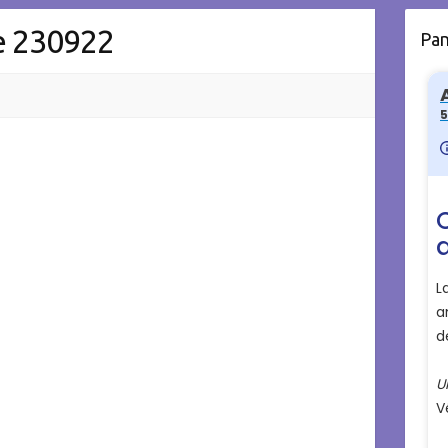
e 230922
Pa