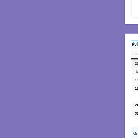
Év
L
2
3
1
1
2
3
Mo