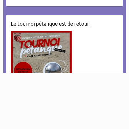
Le tournoi pétanque est de retour !