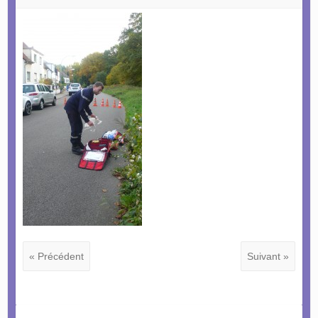
« Précédent
Suivant »