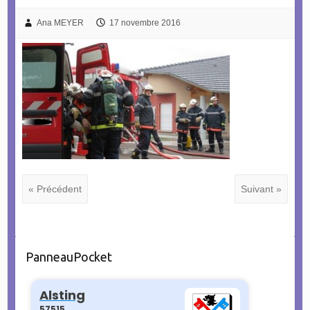
Ana MEYER
17 novembre 2016
« Précédent
Suivant »
PanneauPocket