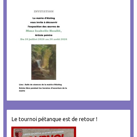
Le tournoi pétanque est de retour !