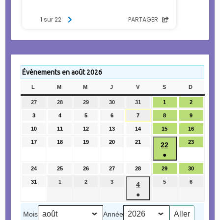
Évènements en août 2026
L
LUNDI
M
MARDI
M
MERCREDI
J
JEUDI
V
VENDREDI
S
SAMEDI
D
DIMANC
27
27
28
28
29
29
30
30
31
31
1
1
2
2
juillet
juillet
juillet
juillet
juillet
août
août
3
3
4
4
5
5
6
6
7
7
8
8
9
9
2026
2026
2026
2026
2026
2026
2026
août
août
août
août
août
août
août
10
10
11
11
12
12
13
13
14
14
15
15
16
16
2026
2026
2026
2026
2026
2026
2026
août
août
août
août
août
août
août
17
17
18
18
19
19
20
20
21
21
23
23
22
22
2026
2026
2026
2026
2026
2026
2026
août
août
août
août
août
août
●
août
2026
2026
2026
2026
2026
2026
(1
2026
24
24
25
25
26
26
27
27
28
28
29
29
30
30
évènement)
août
août
août
août
août
août
août
31
31
1
1
2
2
3
3
5
5
6
6
4
4
2026
2026
2026
2026
2026
2026
2026
août
septembre
septembre
septembre
septembre
septembr
●
septembre
2026
2026
2026
2026
2026
2026
(1
2026
Mois
Année
évènement)