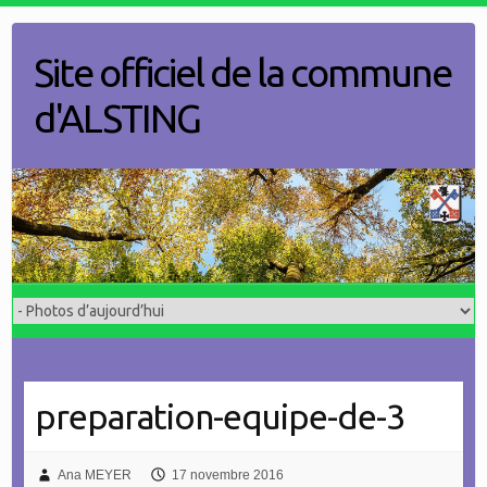
Skip
to
Site officiel de la commune
content
d'ALSTING
preparation-equipe-de-3
Ana MEYER
17 novembre 2016