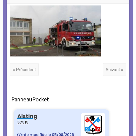
« Précédent
Suivant »
PanneauPocket