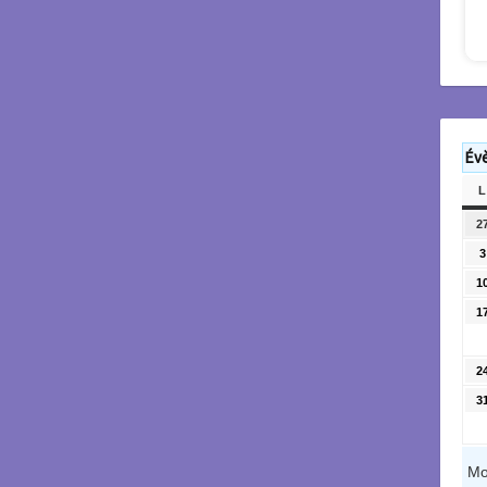
Év
L
2
3
1
1
2
3
Mo