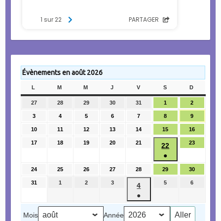
Évènements en août 2026
L
LUNDI
M
MARDI
M
MERCREDI
J
JEUDI
V
VENDREDI
S
SAMEDI
D
DIMANC
27
27
28
28
29
29
30
30
31
31
1
1
2
2
juillet
juillet
juillet
juillet
juillet
août
août
3
3
4
4
5
5
6
6
7
7
8
8
9
9
2026
2026
2026
2026
2026
2026
2026
août
août
août
août
août
août
août
10
10
11
11
12
12
13
13
14
14
15
15
16
16
2026
2026
2026
2026
2026
2026
2026
août
août
août
août
août
août
août
17
17
18
18
19
19
20
20
21
21
23
23
22
22
2026
2026
2026
2026
2026
2026
2026
août
août
août
août
août
août
●
août
2026
2026
2026
2026
2026
2026
(1
2026
24
24
25
25
26
26
27
27
28
28
29
29
30
30
évènement)
août
août
août
août
août
août
août
31
31
1
1
2
2
3
3
5
5
6
6
4
4
2026
2026
2026
2026
2026
2026
2026
août
septembre
septembre
septembre
septembre
septembr
●
septembre
2026
2026
2026
2026
2026
2026
(1
2026
Mois
Année
évènement)