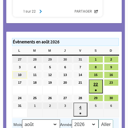
Évènements en août 2026
L
LUNDI
M
MARDI
M
MERCREDI
J
JEUDI
V
VENDREDI
S
SAMEDI
D
DIMANC
27
27
28
28
29
29
30
30
31
31
1
1
2
2
juillet
juillet
juillet
juillet
juillet
août
août
3
3
4
4
5
5
6
6
7
7
8
8
9
9
2026
2026
2026
2026
2026
2026
2026
août
août
août
août
août
août
août
10
10
11
11
12
12
13
13
14
14
15
15
16
16
2026
2026
2026
2026
2026
2026
2026
août
août
août
août
août
août
août
17
17
18
18
19
19
20
20
21
21
23
23
22
22
2026
2026
2026
2026
2026
2026
2026
août
août
août
août
août
août
●
août
2026
2026
2026
2026
2026
2026
(1
2026
24
24
25
25
26
26
27
27
28
28
29
29
30
30
évènement)
août
août
août
août
août
août
août
31
31
1
1
2
2
3
3
5
5
6
6
4
4
2026
2026
2026
2026
2026
2026
2026
août
septembre
septembre
septembre
septembre
septembr
●
septembre
2026
2026
2026
2026
2026
2026
(1
2026
Mois
Année
évènement)