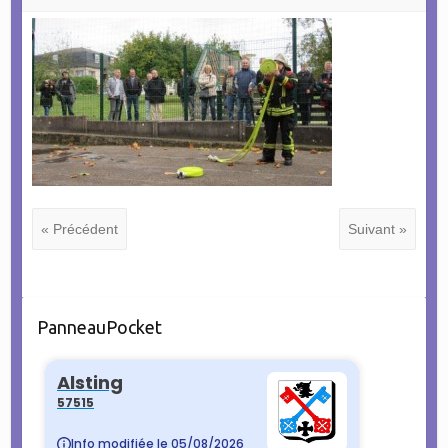
« Précédent
Suivant »
PanneauPocket