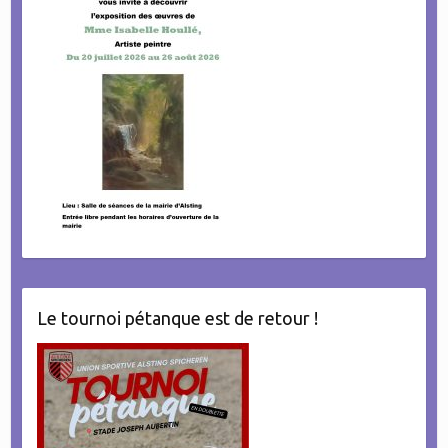
Le tournoi pétanque est de retour !