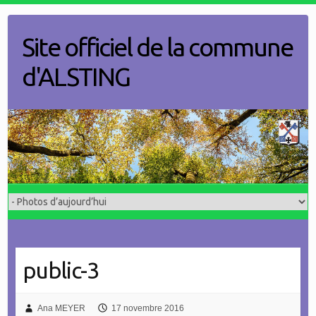
Skip
to
Site officiel de la commune
content
d'ALSTING
public-3
Ana MEYER
17 novembre 2016