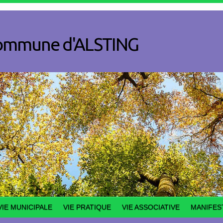
a commune d'ALSTING
VIE MUNICIPALE
VIE PRATIQUE
VIE ASSOCIATIVE
MANIFES