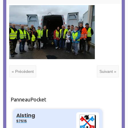
« Précédent
Suivant »
PanneauPocket