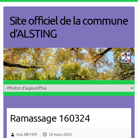
Skip
to
Site officiel de la commune
content
d'ALSTING
Ramassage 160324
Ana MEYER
18 mars 2024