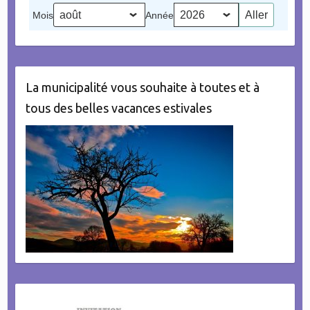
(1
2026
Mois
Année
évènement)
La municipalité vous souhaite à toutes et à
tous des belles vacances estivales