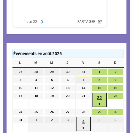
Évènements en août 2026
L
LUNDI
M
MARDI
M
MERCREDI
J
JEUDI
V
VENDREDI
S
SAMEDI
D
DIMANC
27
27
28
28
29
29
30
30
31
31
1
1
2
2
juillet
juillet
juillet
juillet
juillet
août
août
3
3
4
4
5
5
6
6
7
7
8
8
9
9
2026
2026
2026
2026
2026
2026
2026
août
août
août
août
août
août
août
10
10
11
11
12
12
13
13
14
14
15
15
16
16
2026
2026
2026
2026
2026
2026
2026
août
août
août
août
août
août
août
17
17
18
18
19
19
20
20
21
21
23
23
22
22
2026
2026
2026
2026
2026
2026
2026
août
août
août
août
août
août
●
août
2026
2026
2026
2026
2026
2026
(1
2026
24
24
25
25
26
26
27
27
28
28
29
29
30
30
évènement)
août
août
août
août
août
août
août
31
31
1
1
2
2
3
3
5
5
6
6
4
4
2026
2026
2026
2026
2026
2026
2026
août
septembre
septembre
septembre
septembre
septembr
●
septembre
2026
2026
2026
2026
2026
2026