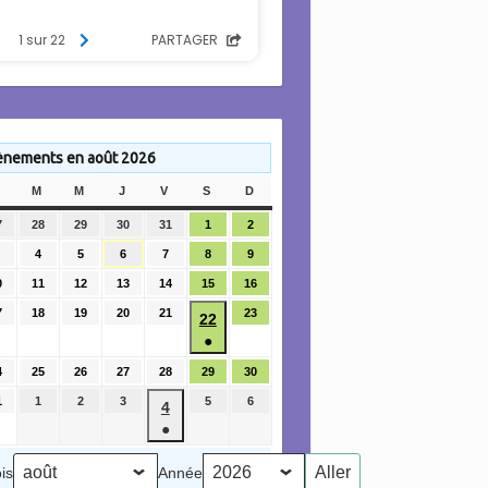
ènements en août 2026
LUNDI
M
MARDI
M
MERCREDI
J
JEUDI
V
VENDREDI
S
SAMEDI
D
DIMANCHE
7
27
28
28
29
29
30
30
31
31
1
1
2
2
juillet
juillet
juillet
juillet
juillet
août
août
3
4
4
5
5
6
6
7
7
8
8
9
9
2026
2026
2026
2026
2026
2026
2026
août
août
août
août
août
août
août
0
10
11
11
12
12
13
13
14
14
15
15
16
16
2026
2026
2026
2026
2026
2026
2026
août
août
août
août
août
août
août
7
17
18
18
19
19
20
20
21
21
23
23
22
22
2026
2026
2026
2026
2026
2026
2026
août
août
août
août
août
août
●
août
2026
2026
2026
2026
2026
2026
(1
2026
4
24
25
25
26
26
27
27
28
28
29
29
30
30
évènement)
août
août
août
août
août
août
août
1
31
1
1
2
2
3
3
5
5
6
6
4
4
2026
2026
2026
2026
2026
2026
2026
août
septembre
septembre
septembre
septembre
septembre
●
septembre
2026
2026
2026
2026
2026
2026
(1
2026
is
Année
évènement)