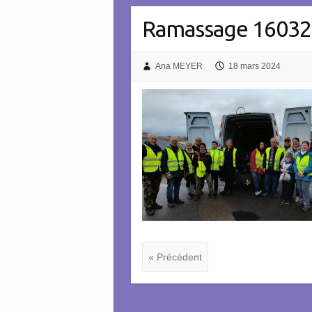
Ramassage 1603
Ana MEYER
18 mars 2024
« Précédent