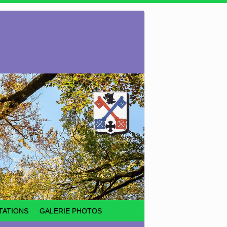
TATIONS
GALERIE PHOTOS