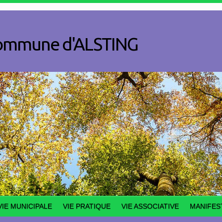
a commune d'ALSTING
VIE MUNICIPALE
VIE PRATIQUE
VIE ASSOCIATIVE
MANIFES