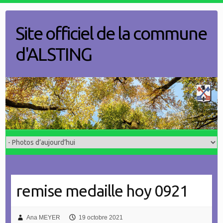
Skip
to
Site officiel de la commune
content
d'ALSTING
remise medaille hoy 0921
Ana MEYER
19 octobre 2021