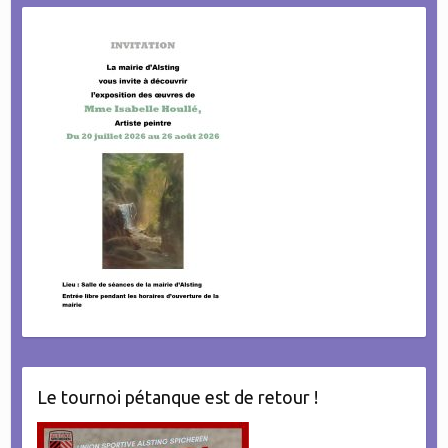
Le tournoi pétanque est de retour !