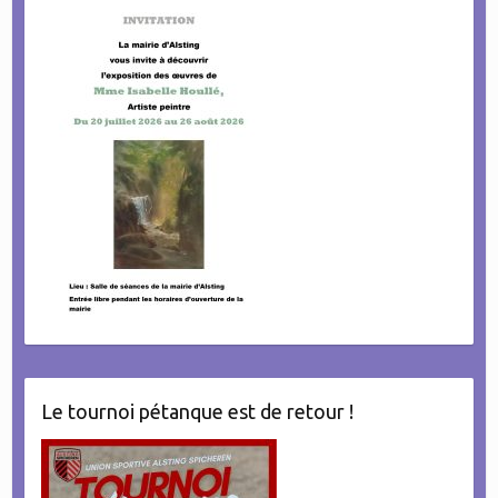
Le tournoi pétanque est de retour !