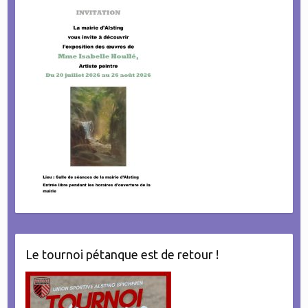
Le tournoi pétanque est de retour !