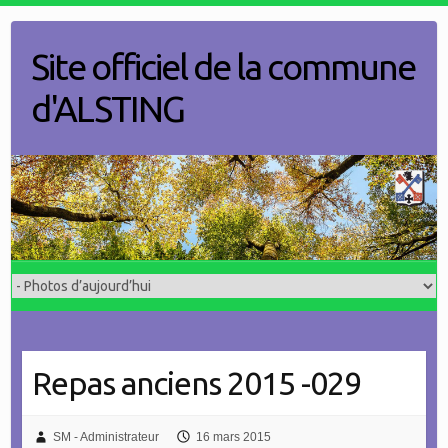
Skip
to
Site officiel de la commune
content
d'ALSTING
Repas anciens 2015 -029
SM - Administrateur
16 mars 2015