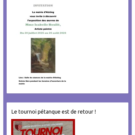
Le tournoi pétanque est de retour !