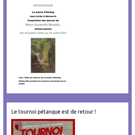
Le tournoi pétanque est de retour !