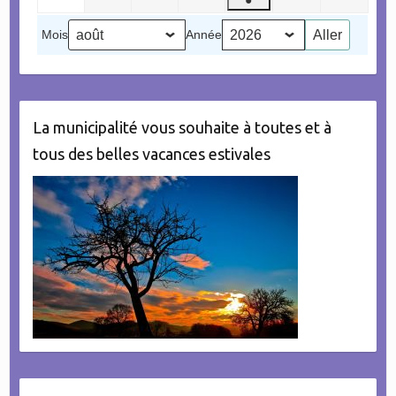
septembre
2026
2026
2026
2026
2026
2026
(1
2026
Mois
Année
évènement)
La municipalité vous souhaite à toutes et à
tous des belles vacances estivales