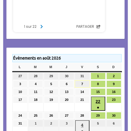
Évènements en août 2026
L
LUNDI
M
MARDI
M
MERCREDI
J
JEUDI
V
VENDREDI
S
SAMEDI
D
DIMANC
27
27
28
28
29
29
30
30
31
31
1
1
2
2
juillet
juillet
juillet
juillet
juillet
août
août
3
3
4
4
5
5
6
6
7
7
8
8
9
9
2026
2026
2026
2026
2026
2026
2026
août
août
août
août
août
août
août
10
10
11
11
12
12
13
13
14
14
15
15
16
16
2026
2026
2026
2026
2026
2026
2026
août
août
août
août
août
août
août
17
17
18
18
19
19
20
20
21
21
23
23
22
22
2026
2026
2026
2026
2026
2026
2026
août
août
août
août
août
août
●
août
2026
2026
2026
2026
2026
2026
(1
2026
24
24
25
25
26
26
27
27
28
28
29
29
30
30
évènement)
août
août
août
août
août
août
août
31
31
1
1
2
2
3
3
5
5
6
6
4
4
2026
2026
2026
2026
2026
2026
2026
août
septembre
septembre
septembre
septembre
septembr
●