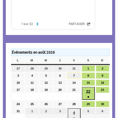
Évènements en août 2026
L
LUNDI
M
MARDI
M
MERCREDI
J
JEUDI
V
VENDREDI
S
SAMEDI
D
DIMANC
27
27
28
28
29
29
30
30
31
31
1
1
2
2
juillet
juillet
juillet
juillet
juillet
août
août
3
3
4
4
5
5
6
6
7
7
8
8
9
9
2026
2026
2026
2026
2026
2026
2026
août
août
août
août
août
août
août
10
10
11
11
12
12
13
13
14
14
15
15
16
16
2026
2026
2026
2026
2026
2026
2026
août
août
août
août
août
août
août
17
17
18
18
19
19
20
20
21
21
23
23
22
22
2026
2026
2026
2026
2026
2026
2026
août
août
août
août
août
août
●
août
2026
2026
2026
2026
2026
2026
(1
2026
24
24
25
25
26
26
27
27
28
28
29
29
30
30
évènement)
août
août
août
août
août
août
août
31
31
1
1
2
2
3
3
5
5
6
6
4
4
2026
2026
2026
2026
2026
2026
2026
août
septembre
septembre
septembre
septembre
septembr
●