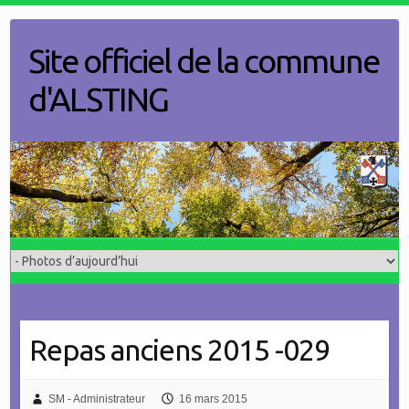
Skip
to
Site officiel de la commune
content
d'ALSTING
Repas anciens 2015 -029
SM - Administrateur
16 mars 2015