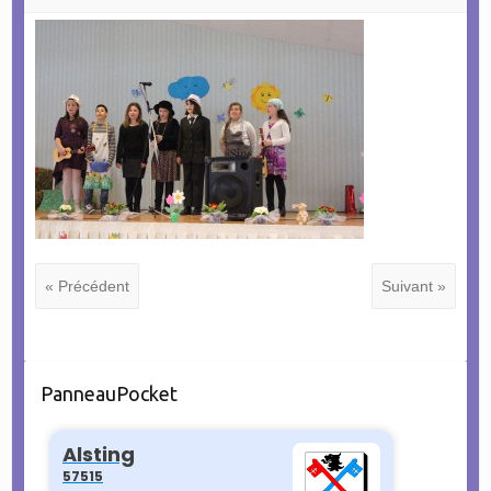
« Précédent
Suivant »
PanneauPocket