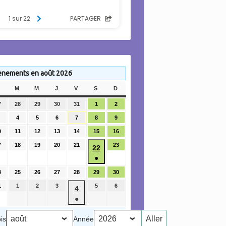
ènements en août 2026
LUNDI
M
MARDI
M
MERCREDI
J
JEUDI
V
VENDREDI
S
SAMEDI
D
DIMANCHE
7
27
28
28
29
29
30
30
31
31
1
1
2
2
juillet
juillet
juillet
juillet
juillet
août
août
3
4
4
5
5
6
6
7
7
8
8
9
9
2026
2026
2026
2026
2026
2026
2026
août
août
août
août
août
août
août
0
10
11
11
12
12
13
13
14
14
15
15
16
16
2026
2026
2026
2026
2026
2026
2026
août
août
août
août
août
août
août
7
17
18
18
19
19
20
20
21
21
23
23
22
22
2026
2026
2026
2026
2026
2026
2026
août
août
août
août
août
août
●
août
2026
2026
2026
2026
2026
2026
(1
2026
4
24
25
25
26
26
27
27
28
28
29
29
30
30
évènement)
août
août
août
août
août
août
août
1
31
1
1
2
2
3
3
5
5
6
6
4
4
2026
2026
2026
2026
2026
2026
2026
août
septembre
septembre
septembre
septembre
septembre
●
septembre
2026
2026
2026
2026
2026
2026
(1
2026
is
Année
évènement)