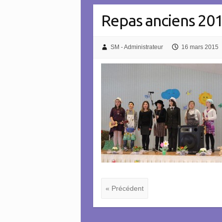
Repas anciens 201
SM - Administrateur
16 mars 2015
« Précédent