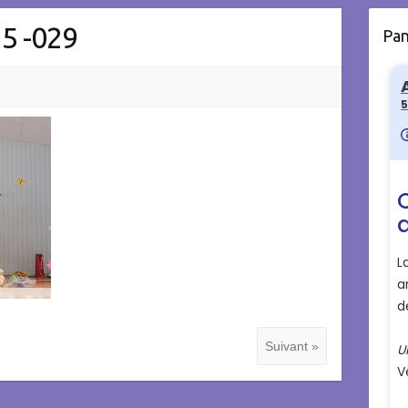
5 -029
Pa
Suivant »