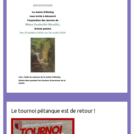
Le tournoi pétanque est de retour !