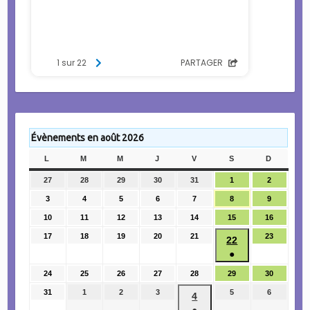
Évènements en août 2026
L
LUNDI
M
MARDI
M
MERCREDI
J
JEUDI
V
VENDREDI
S
SAMEDI
D
DIMANC
27
27
28
28
29
29
30
30
31
31
1
1
2
2
juillet
juillet
juillet
juillet
juillet
août
août
3
3
4
4
5
5
6
6
7
7
8
8
9
9
2026
2026
2026
2026
2026
2026
2026
août
août
août
août
août
août
août
10
10
11
11
12
12
13
13
14
14
15
15
16
16
2026
2026
2026
2026
2026
2026
2026
août
août
août
août
août
août
août
17
17
18
18
19
19
20
20
21
21
23
23
22
22
2026
2026
2026
2026
2026
2026
2026
août
août
août
août
août
août
●
août
2026
2026
2026
2026
2026
2026
(1
2026
24
24
25
25
26
26
27
27
28
28
29
29
30
30
évènement)
août
août
août
août
août
août
août
31
31
1
1
2
2
3
3
5
5
6
6
4
4
2026
2026
2026
2026
2026
2026
2026
août
septembre
septembre
septembre
septembre
septembr
●