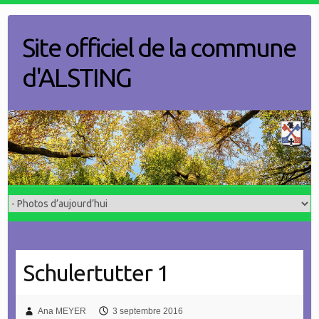
Skip
to
Site officiel de la commune
content
d'ALSTING
Schulertutter 1
Ana MEYER
3 septembre 2016