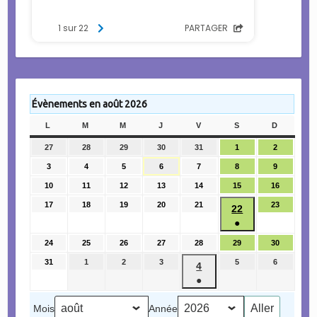
Évènements en août 2026
L
LUNDI
M
MARDI
M
MERCREDI
J
JEUDI
V
VENDREDI
S
SAMEDI
D
DIMANC
27
27
28
28
29
29
30
30
31
31
1
1
2
2
juillet
juillet
juillet
juillet
juillet
août
août
3
3
4
4
5
5
6
6
7
7
8
8
9
9
2026
2026
2026
2026
2026
2026
2026
août
août
août
août
août
août
août
10
10
11
11
12
12
13
13
14
14
15
15
16
16
2026
2026
2026
2026
2026
2026
2026
août
août
août
août
août
août
août
17
17
18
18
19
19
20
20
21
21
23
23
22
22
2026
2026
2026
2026
2026
2026
2026
août
août
août
août
août
août
●
août
2026
2026
2026
2026
2026
2026
(1
2026
24
24
25
25
26
26
27
27
28
28
29
29
30
30
évènement)
août
août
août
août
août
août
août
31
31
1
1
2
2
3
3
5
5
6
6
4
4
2026
2026
2026
2026
2026
2026
2026
août
septembre
septembre
septembre
septembre
septembr
●
septembre
2026
2026
2026
2026
2026
2026
(1
2026
Mois
Année
évènement)