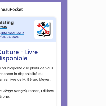
nneauPocket