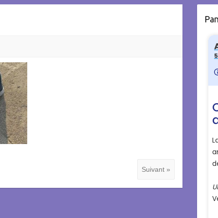
Pa
Suivant »