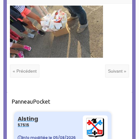
« Précédent
Suivant »
PanneauPocket