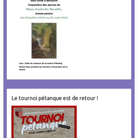
Le tournoi pétanque est de retour !