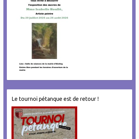
Le tournoi pétanque est de retour !