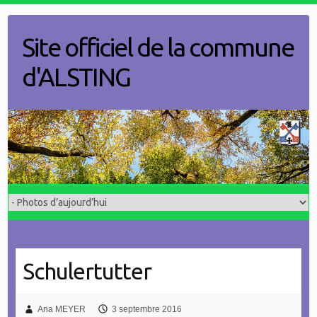
Skip
to
Site officiel de la commune
content
d'ALSTING
Schulertutter
Ana MEYER
3 septembre 2016