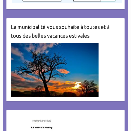
La municipalité vous souhaite à toutes et à
tous des belles vacances estivales