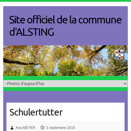
Skip
to
Site officiel de la commune
content
d'ALSTING
Schulertutter
Ana MEYER
3 septembre 2016