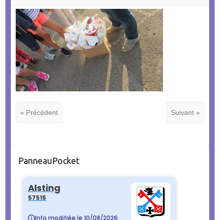
« Précédent
Suivant »
PanneauPocket