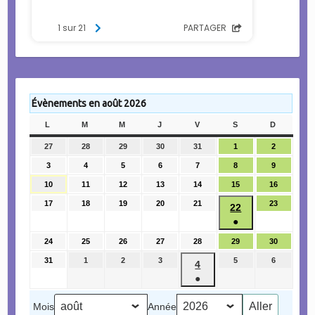
Évènements en août 2026
L
LUNDI
M
MARDI
M
MERCREDI
J
JEUDI
V
VENDREDI
S
SAMEDI
D
DIMANC
27
27
28
28
29
29
30
30
31
31
1
1
2
2
juillet
juillet
juillet
juillet
juillet
août
août
3
3
4
4
5
5
6
6
7
7
8
8
9
9
2026
2026
2026
2026
2026
2026
2026
août
août
août
août
août
août
août
10
10
11
11
12
12
13
13
14
14
15
15
16
16
2026
2026
2026
2026
2026
2026
2026
août
août
août
août
août
août
août
17
17
18
18
19
19
20
20
21
21
23
23
22
22
2026
2026
2026
2026
2026
2026
2026
août
août
août
août
août
août
●
août
2026
2026
2026
2026
2026
2026
(1
2026
24
24
25
25
26
26
27
27
28
28
29
29
30
30
évènement)
août
août
août
août
août
août
août
31
31
1
1
2
2
3
3
5
5
6
6
4
4
2026
2026
2026
2026
2026
2026
2026
août
septembre
septembre
septembre
septembre
septembr
●
septembre
2026
2026
2026
2026
2026
2026
(1
2026
Mois
Année
évènement)