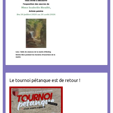
Le tournoi pétanque est de retour !